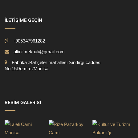
İLETIŞIME GEÇIN
+905347961282
altinilmekhali@gmail.com
Fabrika :Bahçeler mahallesi Sındırgı caddesi
No:15Demirci/Manisa
RESIM GALERISI